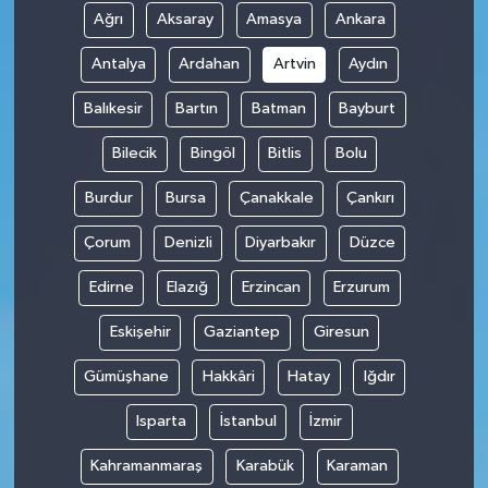
Ağrı
Aksaray
Amasya
Ankara
Antalya
Ardahan
Artvin
Aydın
Balıkesir
Bartın
Batman
Bayburt
Bilecik
Bingöl
Bitlis
Bolu
Burdur
Bursa
Çanakkale
Çankırı
Çorum
Denizli
Diyarbakır
Düzce
Edirne
Elazığ
Erzincan
Erzurum
Eskişehir
Gaziantep
Giresun
Gümüşhane
Hakkâri
Hatay
Iğdır
Isparta
İstanbul
İzmir
Kahramanmaraş
Karabük
Karaman