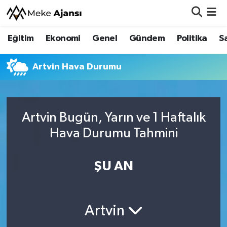
Eğitim
Ekonomi
Genel
Gündem
Politika
S
Eğitim
Nöbetçi Eczaneler
Ekonomi
Hava Durumu
Artvin Hava Durumu
Genel
Namaz Vakitleri
Artvin Bugün, Yarın ve 1 Haftalık
Gündem
Trafik Durumu
Hava Durumu Tahmini
Politika
Süper Lig Puan Durumu ve Fikstür
ŞU AN
Sağlık
Tüm Manşetler
Siyaset
Son Dakika Haberleri
Artvin
Spor
Haber Arşivi