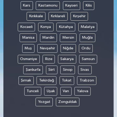
Kars
Kastamonu
Kayseri
Kilis
Kırıkkale
Kırklareli
Kırşehir
Kocaeli
Konya
Kütahya
Malatya
Manisa
Mardin
Mersin
Muğla
Muş
Nevşehir
Niğde
Ordu
Osmaniye
Rize
Sakarya
Samsun
Şanlıurfa
Siirt
Sinop
Sivas
Şırnak
Tekirdağ
Tokat
Trabzon
Tunceli
Uşak
Van
Yalova
Yozgat
Zonguldak