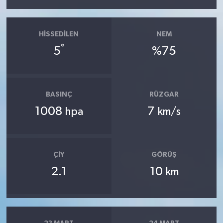
HISSEDILEN
NEM
°
5
%75
BASINÇ
RÜZGAR
1008
7
hpa
km/s
ÇIY
GÖRÜŞ
2.1
10
km