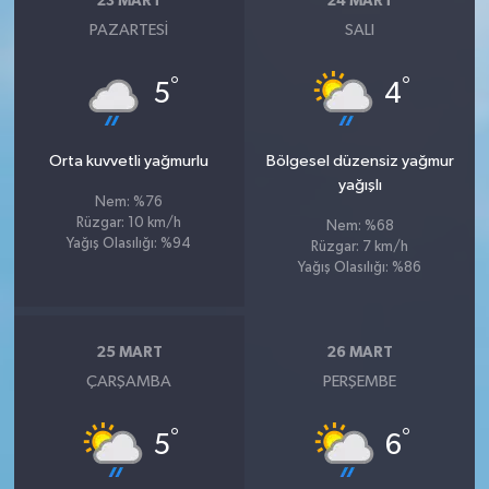
23 MART
24 MART
PAZARTESI
SALI
°
°
5
4
Orta kuvvetli yağmurlu
Bölgesel düzensiz yağmur
yağışlı
Nem: %76
Rüzgar: 10 km/h
Nem: %68
Yağış Olasılığı: %94
Rüzgar: 7 km/h
Yağış Olasılığı: %86
25 MART
26 MART
ÇARŞAMBA
PERŞEMBE
°
°
5
6