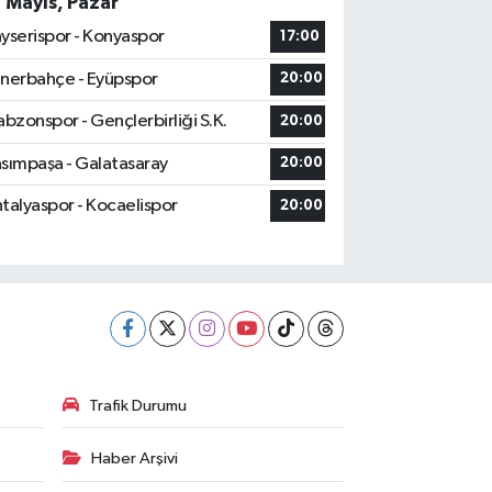
7 Mayıs, Pazar
yserispor - Konyaspor
17:00
nerbahçe - Eyüpspor
20:00
abzonspor - Gençlerbirliği S.K.
20:00
sımpaşa - Galatasaray
20:00
talyaspor - Kocaelispor
20:00
Trafik Durumu
Haber Arşivi