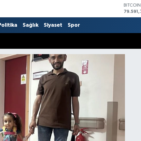
BITCOI
79.591,
DOLAR
45,436
Politika
Sağlık
Siyaset
Spor
EURO
53,386
STERLİN
61,603
G.ALTIN
6862,0
BİST10
14.598