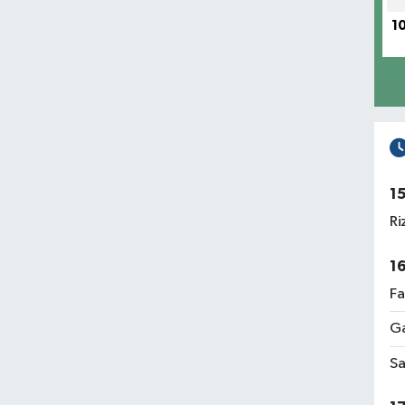
1
1
Ri
1
Fa
Ga
Sa