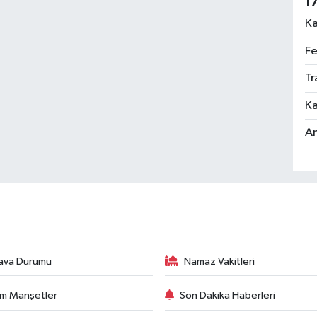
1
Ka
Fe
Tr
Ka
An
ava Durumu
Namaz Vakitleri
m Manşetler
Son Dakika Haberleri