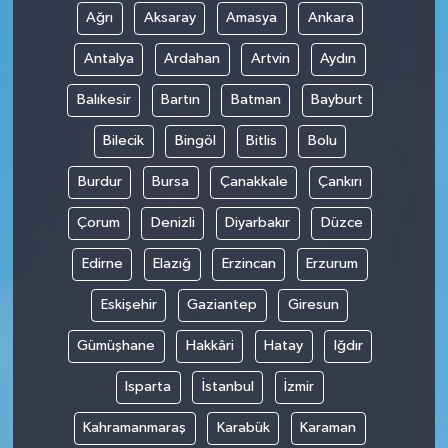
Ağrı
Aksaray
Amasya
Ankara
Antalya
Ardahan
Artvin
Aydın
Balıkesir
Bartın
Batman
Bayburt
Bilecik
Bingöl
Bitlis
Bolu
Burdur
Bursa
Çanakkale
Çankırı
Çorum
Denizli
Diyarbakır
Düzce
Edirne
Elazığ
Erzincan
Erzurum
Eskişehir
Gaziantep
Giresun
Gümüşhane
Hakkâri
Hatay
Iğdır
Isparta
İstanbul
İzmir
Kahramanmaraş
Karabük
Karaman