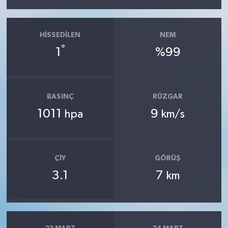
HISSEDILEN
NEM
°
1
%99
BASINÇ
RÜZGAR
1011
9
hpa
km/s
ÇIY
GÖRÜŞ
3.1
7
km