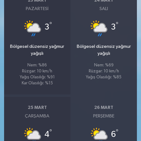
23 MART
24 MART
PAZARTESI
SALI
°
°
3
3
Bölgesel düzensiz yağmur
Bölgesel düzensiz yağmur
yağışlı
yağışlı
Nem: %86
Nem: %69
Rüzgar: 10 km/h
Rüzgar: 10 km/h
Yağış Olasılığı: %91
Yağış Olasılığı: %85
Kar Olasılığı: %15
25 MART
26 MART
ÇARŞAMBA
PERŞEMBE
°
°
4
6