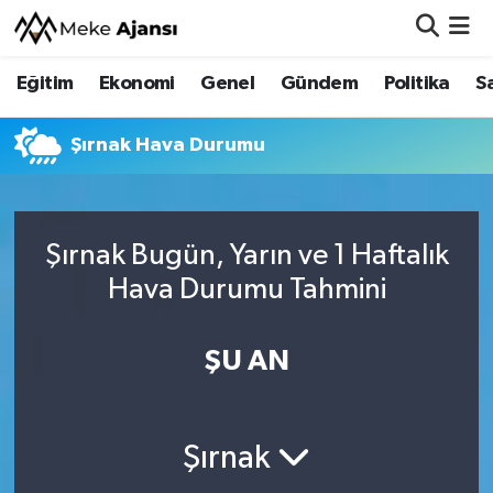
Eğitim
Ekonomi
Genel
Gündem
Politika
S
Eğitim
Nöbetçi Eczaneler
Ekonomi
Hava Durumu
Şırnak Hava Durumu
Genel
Namaz Vakitleri
Şırnak Bugün, Yarın ve 1 Haftalık
Gündem
Trafik Durumu
Hava Durumu Tahmini
Politika
Süper Lig Puan Durumu ve Fikstür
ŞU AN
Sağlık
Tüm Manşetler
Siyaset
Son Dakika Haberleri
Şırnak
Spor
Haber Arşivi