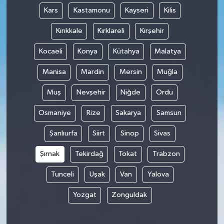
Kars
Kastamonu
Kayseri
Kilis
Kırıkkale
Kırklareli
Kırşehir
Kocaeli
Konya
Kütahya
Malatya
Manisa
Mardin
Mersin
Muğla
Muş
Nevşehir
Niğde
Ordu
Osmaniye
Rize
Sakarya
Samsun
Şanlıurfa
Siirt
Sinop
Sivas
Şırnak
Tekirdağ
Tokat
Trabzon
Tunceli
Uşak
Van
Yalova
Yozgat
Zonguldak