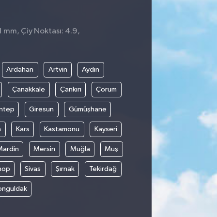
 1 mm, Çiy Noktası: 4.9,
Ardahan
Artvin
Aydın
Çanakkale
Çankırı
Çorum
ntep
Giresun
Gümüşhane
n
Kars
Kastamonu
Kayseri
Mardin
Mersin
Muğla
Muş
nop
Sivas
Şırnak
Tekirdağ
onguldak