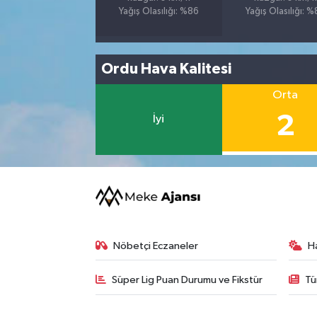
Yağış Olasılığı: %86
Yağış Olasılığı: 
Ordu Hava Kalitesi
Orta
2
İyi
Nöbetçi Eczaneler
H
Süper Lig Puan Durumu ve Fikstür
Tü