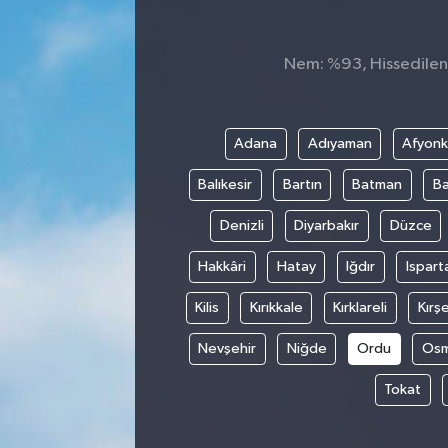
Nem: %93, Hissedilen S
Adana
Adıyaman
Afyonk
Balıkesir
Bartın
Batman
Ba
Denizli
Diyarbakır
Düzce
Hakkâri
Hatay
Iğdır
Ispart
Kilis
Kırıkkale
Kırklareli
Kırşe
Nevşehir
Niğde
Ordu
Osm
Tokat