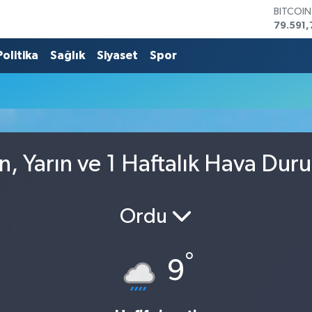
BITCOI
79.591,
DOLAR
45,436
Politika
Sağlık
Siyaset
Spor
EURO
53,386
STERLİN
61,603
G.ALTIN
6862,0
BİST10
, Yarın ve 1 Haftalık Hava Dur
14.598
Ordu
°
9