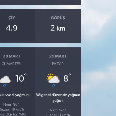
ÇIY
GÖRÜŞ
4.9
2
km
28 MART
29 MART
CUMARTESI
PAZAR
°
°
10
8
 kuvvetli yağmurlu
Bölgesel düzensiz yağmur
yağışlı
Nem: %64
Rüzgar: 18 km/h
Nem: %77
ğış Olasılığı: %85
Rüzgar: 11 km/h