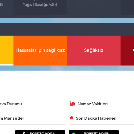
%89
Yağış Olasılığı: %84
Hassaslar için sağlıksız
Sağlıksız
ava Durumu
Namaz Vakitleri
m Manşetler
Son Dakika Haberleri