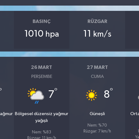
BASINÇ
RÜZGAR
1010
11
hpa
km/s
26 MART
27 MART
PERŞEMBE
CUMA
°
°
°
7
8
yağmur
Bölgesel düzensiz yağmur
Güneşli
Orta
yağışlı
Nem: %70
Rüzgar: 7 km/h
Nem: %83
Ya
Rüzgar: 11 km/h