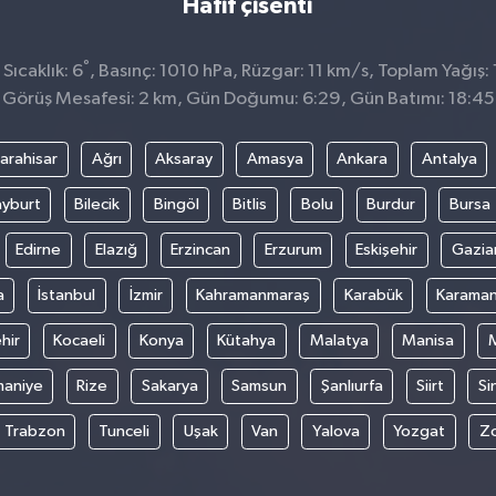
Hafif çisenti
°
ıcaklık: 6
, Basınç: 1010 hPa, Rüzgar: 11 km/s, Toplam Yağış:
Görüş Mesafesi: 2 km, Gün Doğumu: 6:29, Gün Batımı: 18:45
arahisar
Ağrı
Aksaray
Amasya
Ankara
Antalya
yburt
Bilecik
Bingöl
Bitlis
Bolu
Burdur
Bursa
Edirne
Elazığ
Erzincan
Erzurum
Eskişehir
Gazia
a
İstanbul
İzmir
Kahramanmaraş
Karabük
Karama
hir
Kocaeli
Konya
Kütahya
Malatya
Manisa
aniye
Rize
Sakarya
Samsun
Şanlıurfa
Siirt
Si
Trabzon
Tunceli
Uşak
Van
Yalova
Yozgat
Z