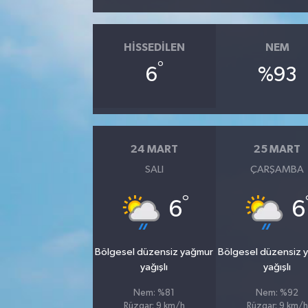
HISSEDILEN
NEM
°
6
%93
24 MART
25 MART
SALI
ÇARŞAMBA
°
6
6
Bölgesel düzensiz yağmur
Bölgesel düzensiz 
yağışlı
yağışlı
Nem: %81
Nem: %92
Rüzgar: 9 km/h
Rüzgar: 9 km/h