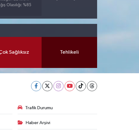
ğış Olasılığı: %85
Çok Sağlıksız
Tehlikeli
Trafik Durumu
Haber Arşivi