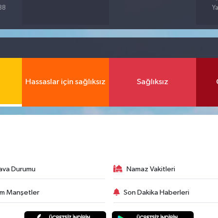
%88
Ya
Hassaslar için sağlıksız
Sağlıksız
ava Durumu
Namaz Vakitleri
m Manşetler
Son Dakika Haberleri