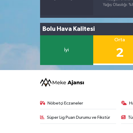
Yağış Olasılığı: 
Bolu Hava Kalitesi
Orta
2
İyi
Nöbetçi Eczaneler
H
Süper Lig Puan Durumu ve Fikstür
Tü