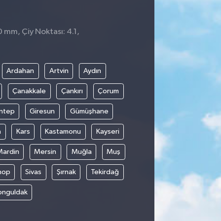
0 mm, Çiy Noktası: 4.1,
Ardahan
Artvin
Aydın
Çanakkale
Çankırı
Çorum
ntep
Giresun
Gümüşhane
n
Kars
Kastamonu
Kayseri
Mardin
Mersin
Muğla
Muş
nop
Sivas
Şırnak
Tekirdağ
onguldak