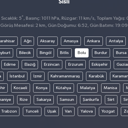
Sisli
°
Sıcaklık: 5
, Basınç: 1011 hPa, Rüzgar: 11 km/s, Toplam Yağış: 
Görüş Mesafesi: 2 km, Gün Doğumu: 6:52, Gün Batımı: 19:09
arahisar
Ağrı
Aksaray
Amasya
Ankara
Antalya
yburt
Bilecik
Bingöl
Bitlis
Bolu
Burdur
Bursa
Edirne
Elazığ
Erzincan
Erzurum
Eskişehir
Gazia
a
İstanbul
İzmir
Kahramanmaraş
Karabük
Karama
hir
Kocaeli
Konya
Kütahya
Malatya
Manisa
aniye
Rize
Sakarya
Samsun
Şanlıurfa
Siirt
Si
Trabzon
Tunceli
Uşak
Van
Yalova
Yozgat
Z