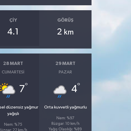
ÇIY
GÖRÜŞ
4.1
2
km
28 MART
29 MART
CUMARTESI
PAZAR
°
°
7
4
sel düzensiz yağmur
Orta kuvvetli yağmurlu
yağışlı
Nem: %97
Rüzgar: 10 km/h
Nem: %75
Yağış Olasılığı: %89
Rüzgar: 22 km/h