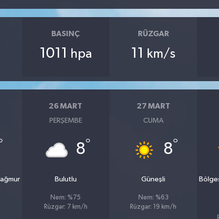
BASINÇ
RÜZGAR
1011
11
hpa
km/s
26 MART
27 MART
PERŞEMBE
CUMA
°
°
°
8
8
yağmur
Bulutlu
Güneşli
Bölge
Nem: %75
Nem: %63
Rüzgar: 7 km/h
Rüzgar: 19 km/h