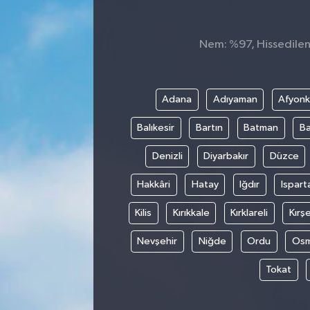
Nem: %97, Hissedilen 
Adana
Adıyaman
Afyonk
Balıkesir
Bartın
Batman
Ba
Denizli
Diyarbakır
Düzce
Hakkâri
Hatay
Iğdır
Ispart
Kilis
Kırıkkale
Kırklareli
Kırşe
Nevşehir
Niğde
Ordu
Osm
Tokat