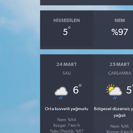
HISSEDILEN
NEM
°
5
%97
24 MART
25 MART
SALI
ÇARŞAMBA
°
6
5
Orta kuvvetli yağmurlu
Bölgesel düzensiz 
yağışlı
Nem: %94
Rüzgar: 7 km/h
Nem: %96
Yağış Olasılığı: %87
Rüzgar: 6 km/h