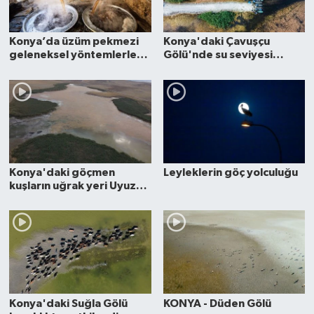
Konya’da üzüm pekmezi
Konya'daki Çavuşçu
geleneksel yöntemlerle
Gölü'nde su seviyesi
yapılıyor
azaldı
Konya'daki göçmen
Leyleklerin göç yolculuğu
kuşların uğrak yeri Uyuz
Gölü kurudu
Konya'daki Suğla Gölü
KONYA - Düden Gölü