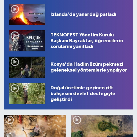
1
2
3
4
5
6
7
8
9
10
İzlanda’da yanardağ patladı
TEKNOFEST Yönetim Kurulu
Başkanı Bayraktar, öğrencilerin
sorularını yanıtladı
Konya’da Hadim üzüm pekmezi
geleneksel yöntemlerle yapılıyor
Doğal üretimle geçinen çift
bahçesini devlet desteğiyle
geliştirdi