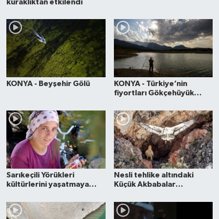
kuraklıktan etkilendi
KONYA - Beyşehir Gölü
KONYA - Türkiye’nin
fiyortları Gökçehüyük
barajı
Sarıkeçili Yörükleri
Nesli tehlike altındaki
kültürlerini yaşatmaya
Küçük Akbabalar
devam ediyor (Özel
görüntülendi
Haber)